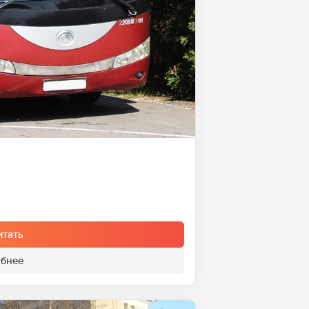
итать
бнее