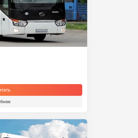
итать
бнее