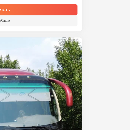
итать
бнее