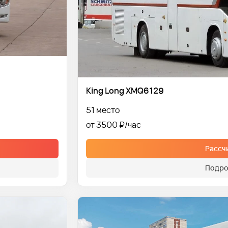
King Long XMQ6129
51 место
от 3500 ₽
Рассч
Подро