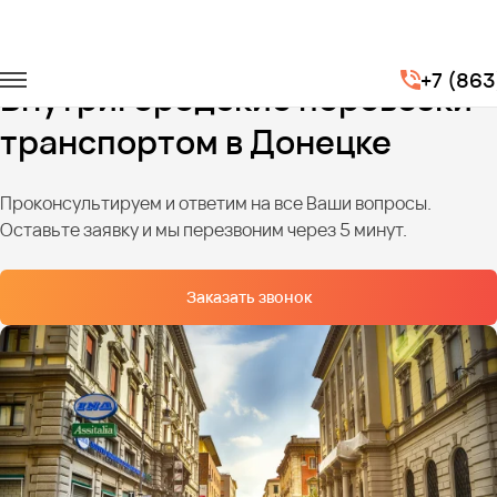
Главная
Услуги
Городские перевозки
+7 (86
Внутригородские перевозки
транспортом в Донецке
Проконсультируем и ответим на все Ваши вопросы.
Оставьте заявку и мы перезвоним через 5 минут.
Заказать звонок