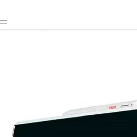
Главная
Автопарк
Автобусы
Higer
Заказать Higer с водителем в Донецк