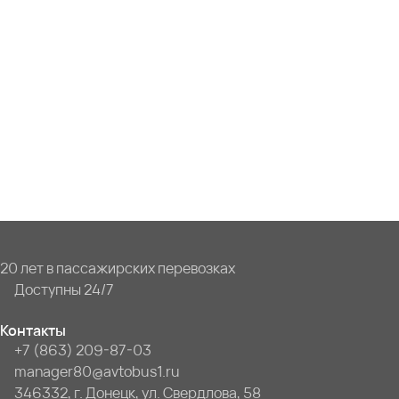
20 лет в пассажирских перевозках
Доступны 24/7
Контакты
+7 (863) 209-87-03
manager80@avtobus1.ru
346332, г. Донецк, ул. Свердлова, 58