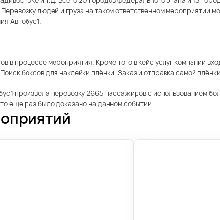
адивостоке и т.д. Всего 20 городов федерального этапа и 13 горо
. Перевозку людей и груза на таком ответственном мероприятии 
ия Автобус1.
 в процессе мероприятия. Кроме того в кейс услуг компании вход
Поиск боксов для наклейки плёнки. Заказ и отправка самой плёнки
бус1 произвела перевозку 2665 пассажиров с использованием бол
что еще раз было доказано на данном событии.
роприятий