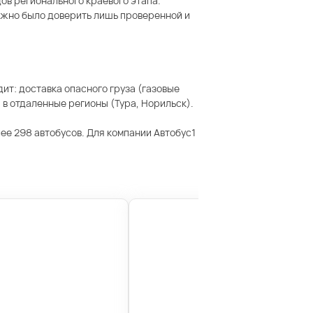
дов регионального краевого этапа.
можно было доверить лишь проверенной и
ит: доставка опасного груза (газовые
 в отдаленные регионы (Тура, Норильск).
ее 298 автобусов. Для компании Автобус1