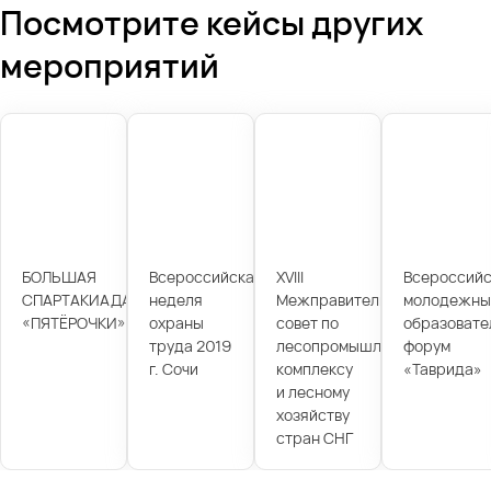
Посмотрите кейсы других
мероприятий
БОЛЬШАЯ
Всероссийская
XVIII
Всероссийс
СПАРТАКИАДА
неделя
Межправительственный
молодежны
«ПЯТЁРОЧКИ»
охраны
совет по
образовате
труда 2019
лесопромышленному
форум
г. Сочи
комплексу
«Таврида»
и лесному
хозяйству
стран СНГ