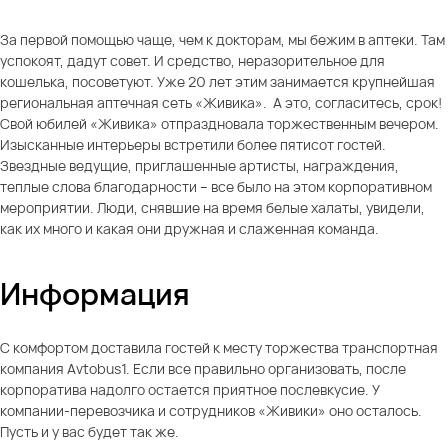
За первой помощью чаще, чем к докторам, мы бежим в аптеки. Там
успокоят, дадут совет. И средство, неразорительное для
кошелька, посоветуют. Уже 20 лет этим занимается крупнейшая
региональная аптечная сеть «Живика». А это, согласитесь, срок!
Свой юбилей «Живика» отпраздновала торжественным вечером.
Изысканные интерьеры встретили более пятисот гостей.
Звездные ведущие, приглашенные артисты, награждения,
теплые слова благодарности – все было на этом корпоративном
мероприятии. Люди, снявшие на время белые халаты, увидели,
как их много и какая они дружная и слаженная команда.
Информация
С комфортом доставила гостей к месту торжества транспортная
компания Avtobus1. Если все правильно организовать, после
корпоратива надолго остается приятное послевкусие. У
компании-перевозчика и сотрудников «Живики» оно осталось.
Пусть и у вас будет так же.