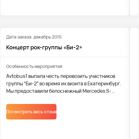
Дата заказа: декабрь 2015
Концерт рок-группы «Би-2»
Особенность мероприятия
Avtobus1 выпала честь перевозить участников
группы “Би-2” во время их визита в Екатеринбург.
Мы предоставили белоснежный Mercedes S-
class, чтобы музыканты чувствовали себя в нем
максимально комфортно и полностью
Посмотреть весь отзыв
организовали поездку.