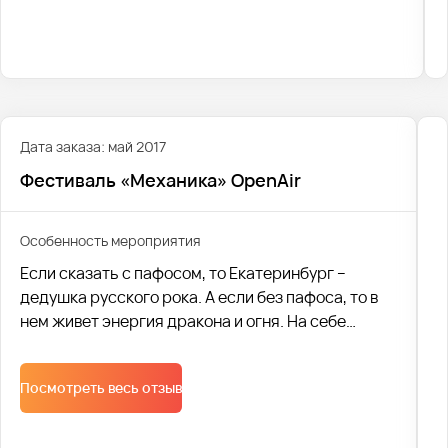
нечто!
Наша компания организовала поездку на
фестиваль. Мы перевезли 251 человека. Было
совершено 10 рейсов, в которых было
задействовано 10 автобусов. Каждый из наших
клиентов остался абсолютно доволен сервисом. И
Дата заказа: май 2017
с удовольствием хотел бы воспользоваться
Фестиваль «Механика» OpenAir
нашими услугами и отправиться на «Механика
2019» в следующем году.
Особенность мероприятия
Если сказать с пафосом, то Екатеринбург –
дедушка русского рока. А если без пафоса, то в
нем живет энергия дракона и огня. На себе
испытали силу и бешеный напор легендарного
наследия драконов участники крупнейшей
Посмотреть весь отзыв
музыкальной вечеринки на Урале.