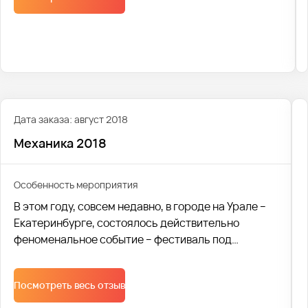
Мы с гордостью отмечаем, что в этом году нам
удалось доставить 2400 человек на фестиваль, и
мы рады разделить с вами эту незабываемую
музыкальную атмосферу!
Дата заказа: август 2018
Механика 2018
Особенность мероприятия
В этом году, совсем недавно, в городе на Урале –
Екатеринбурге, состоялось действительно
феноменальное событие – фестиваль под
названием «Механика 2018». На мероприятии
стоило забыть обо всем на свете и просто
Посмотреть весь отзыв
отдаваться ощущениям. Новейшие технологии
вкупе с человеческим разумом – и получается