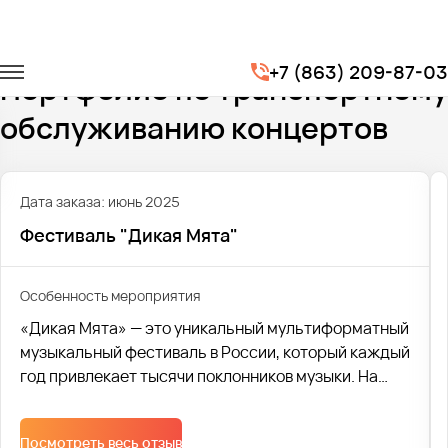
Главная
Портфолио
Транспорт на концерты
+7 (863) 209-87-03
Портфолио по транспортному
обслуживанию концертов
Дата заказа: июнь 2025
Фестиваль "Дикая Мята"
Особенность мероприятия
«Дикая Мята» — это уникальный мультиформатный
музыкальный фестиваль в России, который каждый
год привлекает тысячи поклонников музыки. На
сцене фестиваля выступают как известные и
любимые артисты, так и свежие имена, которые
Посмотреть весь отзыв
только начинают завоевывать сердца слушателей.