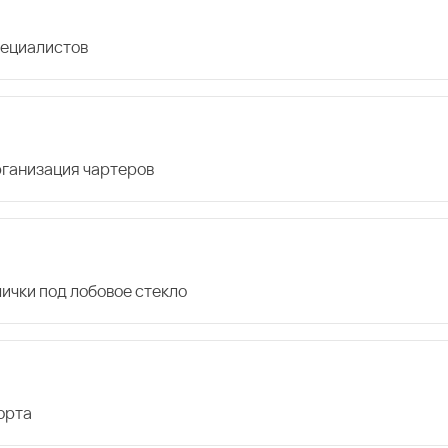
пециалистов
организация чартеров
лички под лобовое стекло
орта