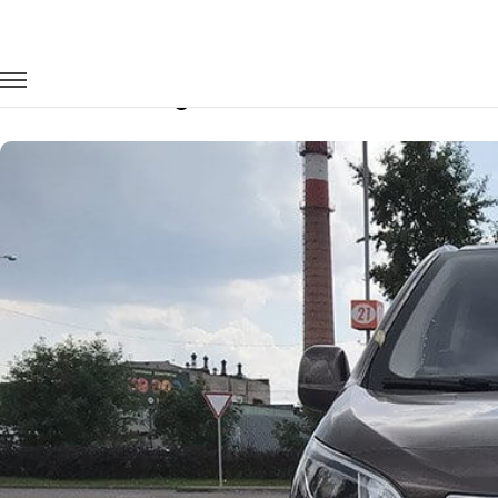
Главная
Автопарк
Минивэны
Peugeot Traveller
Заказать Peugeot Traveller с водител